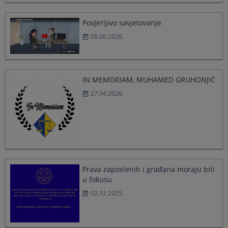
a
a
date.
date.
Povjerljivo savjetovanje
Press
Press
08.06.2026.
the
the
question
question
mark
mark
key
key
to
to
IN MEMORIAM, MUHAMED GRUHONJIĆ
get
get
27.04.2026.
the
the
keyboard
keyboard
shortcuts
shortcuts
for
for
changing
changing
dates.
dates.
Prava zaposlenih i građana moraju biti
u fokusu
02.12.2025.