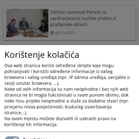
Održan sastanak Panela za
ujednačavanje sudske prakse iz
građanske oblasti
08.10.2025.
Korištenje kolačića
Korištenje vještačke inteligencije u
harmonizaciji sudske prakse
Ova web stranica koristi određene skripte koje mogu
02.09.2025.
pohranjivati i koristiti određene informacije iz vašeg
browsera i vašeg uređaja (npr. IP adresa uređaja, varijable o
sesiji unutar browsera, ...).
Nova Pravila o radu Panela za
Neke od ovih informacija su nam neophodne i bez njih web
stranica ne bi mogla fukcionisati u svom punom obimu, dok
ujednačavanje sudske prakse u BiH
neke nisu prijeko neophodne a služe za dodatne stvari (npr.
15.07.2025.
procjenu nivoa posjećenosti, budućeg usavršavanja
stranice...).
Na ovom mjestu možete dozvoliti ili uskratiti pravo na
korištenje tih informacija.