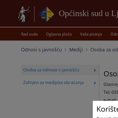
Općinski sud u 
Rad suda
Oglasna ploča
Vaša pitanja
Odn
Osoba za od
Odnosi s javnošću
Mediji
Osoba za odnose s javnošću
Oso
Zahtjevi za medijska obraćanja
Glasnog
Tel: 039
e-mail:
Korišt