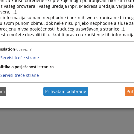
nica koristi određene skripte koje mogu pohranjivati i koristiti od
iz vašeg browsera i vašeg uređaja (npr. IP adresa uređaja, varijable 
era, ...).
h informacija su nam neophodne i bez njih web stranica ne bi mog
i u svom punom obimu, dok neke nisu prijeko neophodne a služe z
 procjenu nivoa posjećenosti, budućeg usavršavanja stranice...).
tu možete dozvoliti ili uskratiti pravo na korištenje tih informacija
nslation
(obavezna)
Servisi treće strane
litika o posjećenosti stranica
Servisi treće strane
tam
Prihvatam odabrane
Pri