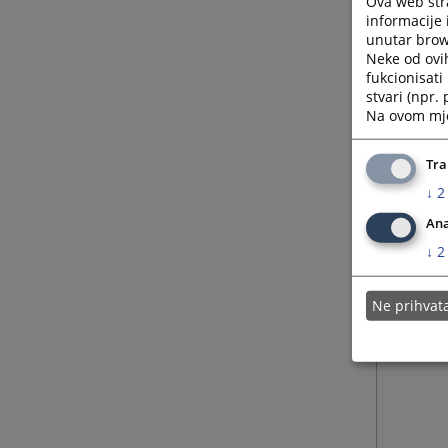
Ova web stra
informacije 
unutar brows
Neke od ovi
fukcionisat
stvari (npr.
Na ovom mjes
Tra
↓
2
Ana
↓
2
Ne prihva