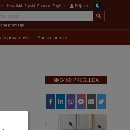
ski
Hrvatski
Srpski
Српски
English
Prijava
dna pretraga
vila privatnosti
Sudske odluke
3460
PREGLEDA