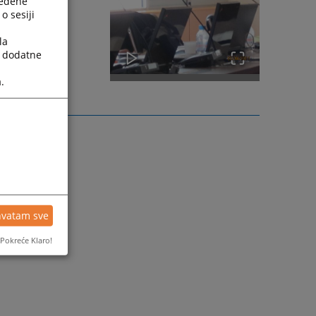
ređene
o sesiji
la
a dodatne
.
hvatam sve
Pokreće Klaro!