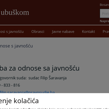
Bosan
Ljubuškom
Idi
na
Napre
sadržaj
osi s javnošću
Obrasci
Javne nabave
Kontakt
Pra
nose s javnošću
ba za odnose sa javnošću
ovornik suda: sudac Filip Šaravanja
 - 833 - 816
filip.saravanja@pravosudje.ba
enje kolačića