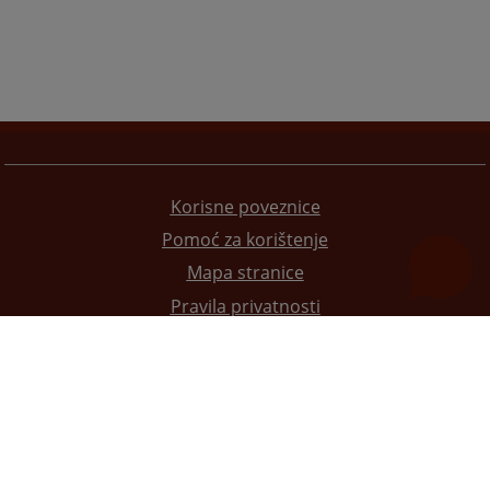
Korisne poveznice
Pomoć za korištenje
Mapa stranice
Pravila privatnosti
Redizajn web stranice je finansirala Evropska unija. Za njen sadržaj isključivo je odgovorno
Visoko sudsko i tužilačko vijeće BiH i ona ne odražava nužno stavove Evropske unije.