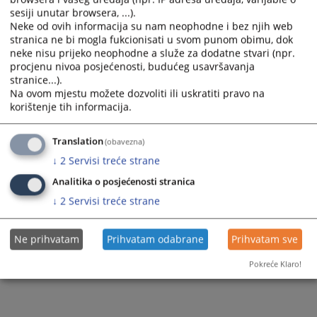
sesiji unutar browsera, ...).
Neke od ovih informacija su nam neophodne i bez njih web
stranica ne bi mogla fukcionisati u svom punom obimu, dok
neke nisu prijeko neophodne a služe za dodatne stvari (npr.
procjenu nivoa posjećenosti, budućeg usavršavanja
stranice...).
Na ovom mjestu možete dozvoliti ili uskratiti pravo na
korištenje tih informacija.
Translation
(obavezna)
↓
2
Servisi treće strane
Analitika o posjećenosti stranica
↓
2
Servisi treće strane
Ne prihvatam
Prihvatam odabrane
Prihvatam sve
Pokreće Klaro!