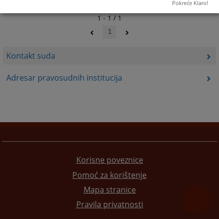
Pokreće Klaro!
1 - 1 / 1
1
Kontakt suda
Adresar pravosudnih institucija
Korisne poveznice
Pomoć za korištenje
Mapa stranice
Pravila privatnosti