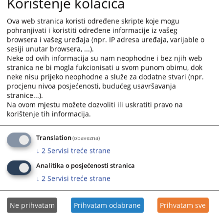
Korištenje kolačića
E-mail Općinskog suda u Ljubuškom glasi:
opsud-
ljubuski@pravosudje.ba
Ova web stranica koristi određene skripte koje mogu
E-mail za sve uposlene u Općinskom sudu u Ljubuškom
pohranjivati i koristiti određene informacije iz vašeg
glasi:
ime.prezime@pravosudje.ba
browsera i vašeg uređaja (npr. IP adresa uređaja, varijable o
sesiji unutar browsera, ...).
(npr ante.antic@pravosudje.ba).
Neke od ovih informacija su nam neophodne i bez njih web
stranica ne bi mogla fukcionisati u svom punom obimu, dok
10355
PREGLEDA
neke nisu prijeko neophodne a služe za dodatne stvari (npr.
procjenu nivoa posjećenosti, budućeg usavršavanja
stranice...).
Na ovom mjestu možete dozvoliti ili uskratiti pravo na
korištenje tih informacija.
Translation
(obavezna)
↓
2
Servisi treće strane
Analitika o posjećenosti stranica
↓
2
Servisi treće strane
Ne prihvatam
Prihvatam odabrane
Prihvatam sve