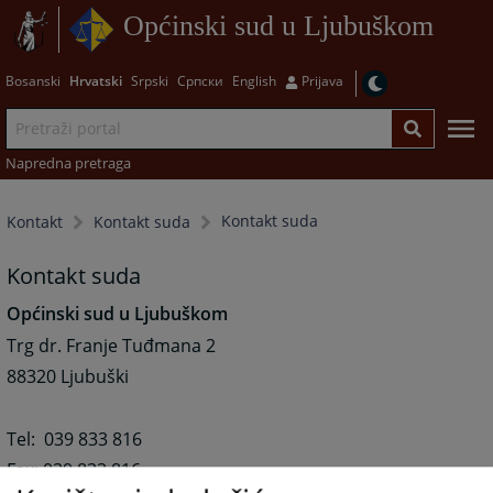
Općinski sud u Ljubuškom
Bosanski
Hrvatski
Srpski
Српски
English
Prijava
Napredna pretraga
Kontakt suda
Kontakt
Kontakt suda
Kontakt suda
Općinski sud u Ljubuškom
Trg dr. Franje Tuđmana 2
88320 Ljubuški
Tel: 039 833 816
Fax: 039 833 816