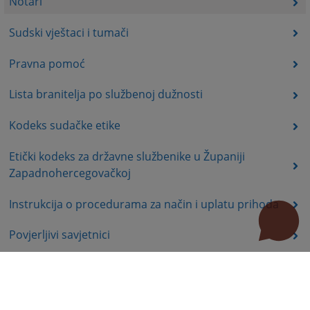
Notari
Sudski vještaci i tumači
Pravna pomoć
Lista branitelja po službenoj dužnosti
Kodeks sudačke etike
Etički kodeks za državne službenike u Županiji
Zapadnohercegovačkoj
Instrukcija o procedurama za način i uplatu prihoda
Povjerljivi savjetnici