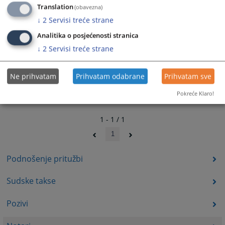
Translation
(obavezna)
↓
2
Servisi treće strane
Analitika o posjećenosti stranica
↓
2
Servisi treće strane
Ne prihvatam
Prihvatam odabrane
Prihvatam sve
Pokreće Klaro!
1 - 1 / 1
1
Podnošenje pritužbi
Sudske takse
Pozivi