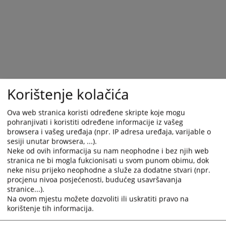
select
select
a
a
date.
date.
Press
Press
the
the
question
question
mark
mark
key
key
Korištenje kolačića
to
to
get
get
Ova web stranica koristi određene skripte koje mogu
the
the
pohranjivati i koristiti određene informacije iz vašeg
keyboard
keyboard
browsera i vašeg uređaja (npr. IP adresa uređaja, varijable o
sesiji unutar browsera, ...).
shortcuts
shortcuts
Neke od ovih informacija su nam neophodne i bez njih web
for
for
stranica ne bi mogla fukcionisati u svom punom obimu, dok
changing
changing
neke nisu prijeko neophodne a služe za dodatne stvari (npr.
dates.
dates.
procjenu nivoa posjećenosti, budućeg usavršavanja
stranice...).
Na ovom mjestu možete dozvoliti ili uskratiti pravo na
korištenje tih informacija.