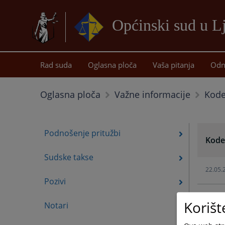
Općinski sud u 
Rad suda
Oglasna ploča
Vaša pitanja
Odn
Kode
Oglasna ploča
Važne informacije
Podnošenje pritužbi
Kode
Sudske takse
22.05.
Pozivi
Korišt
Notari