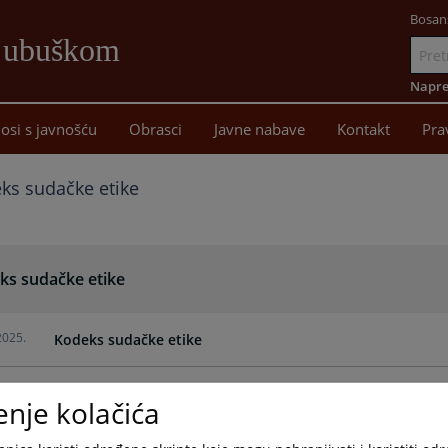
Bosan
Ljubuškom
Idi
na
Napre
sadržaj
osi s javnošću
Obrasci
Javne nabave
Kontakt
Pra
ks sudačke etike
ks sudačke etike
2025.
Kodeks sudačke etike
enje kolačića