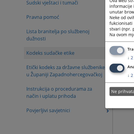
Ova web stra
Sudski vještaci i tumači
informacije 
unutar brows
Pravna pomoć
Neke od ovi
fukcionisat
stvari (npr.
Lista branitelja po službenoj
Na ovom mjes
dužnosti
Tra
Kodeks sudačke etike
↓
2
Etički kodeks za državne službenike
Ana
u Županiji Zapadnohercegovačkoj
↓
2
Instrukcija o procedurama za
Ne prihva
način i uplatu prihoda
Povjerljivi savjetnici