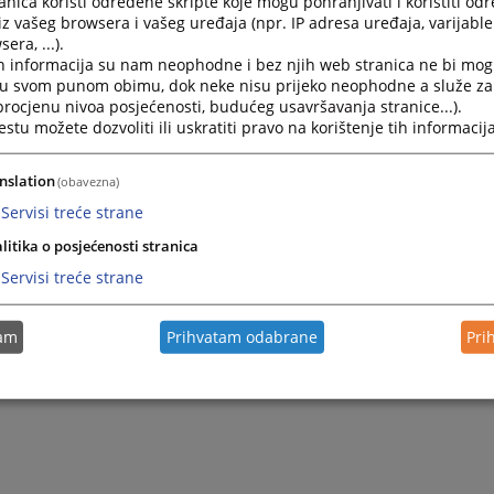
nica koristi određene skripte koje mogu pohranjivati i koristiti od
iz vašeg browsera i vašeg uređaja (npr. IP adresa uređaja, varijable 
era, ...).
h informacija su nam neophodne i bez njih web stranica ne bi mog
i u svom punom obimu, dok neke nisu prijeko neophodne a služe z
 procjenu nivoa posjećenosti, budućeg usavršavanja stranice...).
tu možete dozvoliti ili uskratiti pravo na korištenje tih informacija
nslation
(obavezna)
Servisi treće strane
litika o posjećenosti stranica
Servisi treće strane
tam
Prihvatam odabrane
Pri