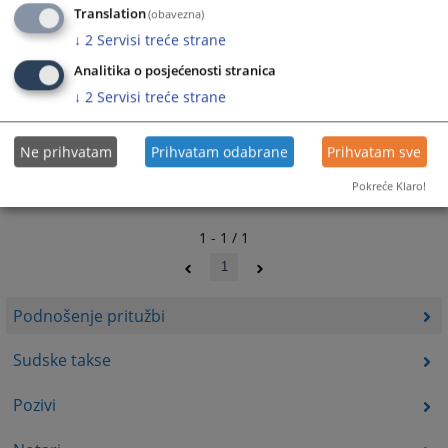
Translation
(obavezna)
↓
2
Servisi treće strane
Analitika o posjećenosti stranica
↓
2
Servisi treće strane
Ne prihvatam
Prihvatam odabrane
Prihvatam sve
Pokreće Klaro!
1 - 1 / 1
1
Podnošenje pritužbi
Sudske takse
Pozivi