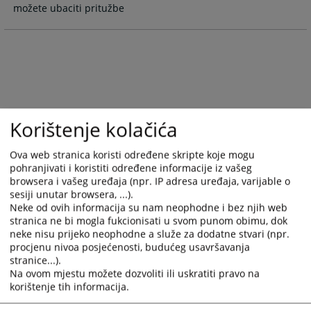
možete ubaciti pritužbe
and
and
select
select
a
a
date.
date.
Press
Press
the
the
question
question
mark
mark
Korištenje kolačića
key
key
to
to
Ova web stranica koristi određene skripte koje mogu
get
get
pohranjivati i koristiti određene informacije iz vašeg
the
the
browsera i vašeg uređaja (npr. IP adresa uređaja, varijable o
sesiji unutar browsera, ...).
keyboard
keyboard
Neke od ovih informacija su nam neophodne i bez njih web
shortcuts
shortcuts
stranica ne bi mogla fukcionisati u svom punom obimu, dok
for
for
neke nisu prijeko neophodne a služe za dodatne stvari (npr.
changing
changing
procjenu nivoa posjećenosti, budućeg usavršavanja
dates.
dates.
stranice...).
Na ovom mjestu možete dozvoliti ili uskratiti pravo na
korištenje tih informacija.