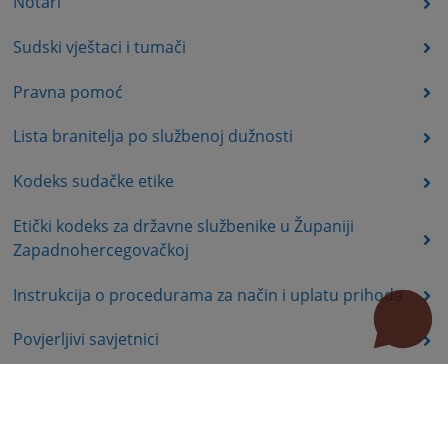
Notari
Sudski vještaci i tumači
Pravna pomoć
Lista branitelja po službenoj dužnosti
Kodeks sudačke etike
Etički kodeks za državne službenike u Županiji
Zapadnohercegovačkoj
Instrukcija o procedurama za način i uplatu prihoda
Povjerljivi savjetnici