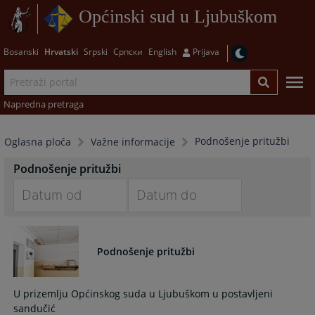
Općinski sud u Ljubuškom
Bosanski
Hrvatski
Srpski
Српски
English
Prijava
Napredna pretraga
Podnošenje pritužbi
Oglasna ploča
Važne informacije
Podnošenje pritužbi
Navigate
Navigate
forward
forward
to
to
Podnošenje pritužbi
interact
interact
with
with
U prizemlju Općinskog suda u Ljubuškom u postavljeni
the
the
sandučić
calendar
calendar