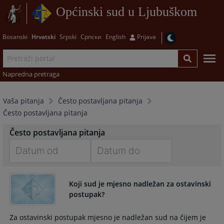
Općinski sud u Ljubuškom
Bosanski
Hrvatski
Srpski
Српски
English
Prijava
Napredna pretraga
Vaša pitanja
Često postavljana pitanja
Često postavljana pitanja
Često postavljana pitanja
Navigate
Navigate
forward
forward
Koji sud je mjesno nadležan za ostavinski
to
to
postupak?
interact
interact
with
with
Za ostavinski postupak mjesno je nadležan sud na čijem je
the
the