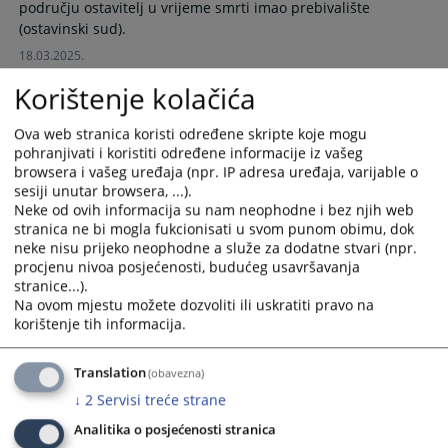
području ostavitelj u vrijeme smrti imao prebivalište
calendar
calendar
and
and
18.03.2025.
select
select
a
a
Korištenje kolačića
date.
date.
Kako doći do zemljišno-knjižnog izvatka?
Press
Press
Ova web stranica koristi određene skripte koje mogu
the
the
pohranjivati i koristiti određene informacije iz vašeg
browsera i vašeg uređaja (npr. IP adresa uređaja, varijable o
question
question
Svaka zainteresirana osoba može dobiti izvadak iz Zemljišne
sesiji unutar browsera, ...).
mark
mark
knjige uz plaćanje sudske pristojbe u iznosu od 10,00 KM za
Neke od ovih informacija su nam neophodne i bez njih web
key
key
ovjerni prijepis ili službeni izvadak a 5,00 KM za neovjereni
stranica ne bi mogla fukcionisati u svom punom obimu, dok
to
to
prijepis ili izvadak.
neke nisu prijeko neophodne a služe za dodatne stvari (npr.
get
get
procjenu nivoa posjećenosti, budućeg usavršavanja
the
the
stranice...).
keyboard
keyboard
Na ovom mjestu možete dozvoliti ili uskratiti pravo na
Kako sačiniti sudsku oporuku?
korištenje tih informacija.
shortcuts
shortcuts
for
for
changing
changing
Translation
(obavezna)
Da biste omogućili da Sud brzo i pravilno sastavi sudsku
dates.
dates.
oporuku za Vas, potrebno je da prije dolaska u Sud
↓
2
Servisi treće strane
ponesete:
Analitika o posjećenosti stranica
-vašu osobnu iskaznicu ili putnu ispravu