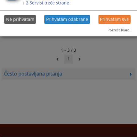
↓
2
Servisi treće strane
-zahtjev za sastavljanje sudske oporuke.
Ne prihvatam
Prihvatam odabrane
Prihvatam sve
Pokreće Klaro!
1 - 3 / 3
1
Često postavljana pitanja