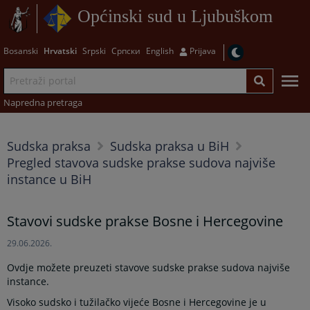
Općinski sud u Ljubuškom
Bosanski
Hrvatski
Srpski
Српски
English
Prijava
Napredna pretraga
Sudska praksa
Sudska praksa u BiH
Pregled stavova sudske prakse sudova najviše
instance u BiH
Stavovi sudske prakse Bosne i Hercegovine
29.06.2026.
Ovdje možete preuzeti stavove sudske prakse sudova najviše
instance.
Visoko sudsko i tužilačko vijeće Bosne i Hercegovine je u