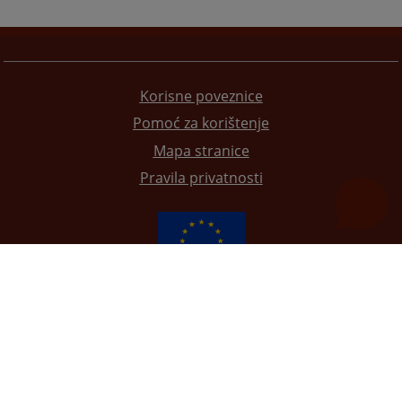
Korisne poveznice
Pomoć za korištenje
Mapa stranice
Pravila privatnosti
Redizajn web stranice je finansirala Evropska unija. Za njen sadržaj isključivo je odgovorno
Visoko sudsko i tužilačko vijeće BiH i ona ne odražava nužno stavove Evropske unije.
© 2021
Visoko sudbeno i tužiteljsko vijeće