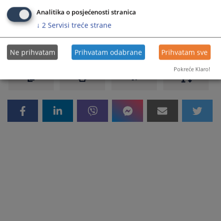
sustava sa angloameričkim pravnim sustavom.
Analitika o posjećenosti stranica
↓
2
Servisi treće strane
Prikazana vijest je na
:
Hrvatski jezik
264
PREGLEDA
Ne prihvatam
Prihvatam odabrane
Prihvatam sve
Pokreće Klaro!