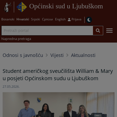
Općinski sud u Ljubuškom
Bosanski
Hrvatski
Srpski
Српски
English
Prijava
Napredna pretraga
Odnosi s javnošću
Vijesti
Aktualnosti
Student američkog sveučilišta William & Mary
u posjeti Općinskom sudu u Ljubuškom
27.05.2026.