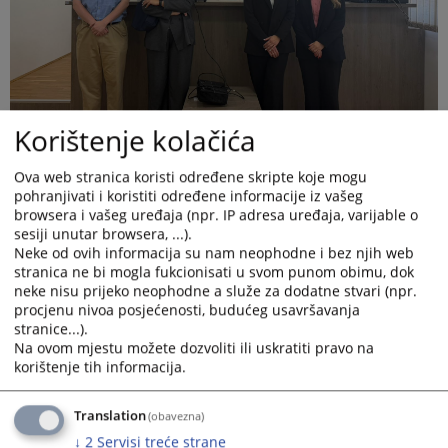
Korištenje kolačića
Ova web stranica koristi određene skripte koje mogu
pohranjivati i koristiti određene informacije iz vašeg
browsera i vašeg uređaja (npr. IP adresa uređaja, varijable o
sesiji unutar browsera, ...).
Neke od ovih informacija su nam neophodne i bez njih web
stranica ne bi mogla fukcionisati u svom punom obimu, dok
neke nisu prijeko neophodne a služe za dodatne stvari (npr.
Student prestižnog američkog sveučilišta William & Mary, James
procjenu nivoa posjećenosti, budućeg usavršavanja
Holden, započeo je desetotjednu studentsku praksu u Županijskom
stranice...).
sudu Široki Brijeg.
Na ovom mjestu možete dozvoliti ili uskratiti pravo na
korištenje tih informacija.
Dana 26.05.2026. godine isti je, uz pratnju stručne savjetnice
Županijskog suda Široki Brijeg Anđele Milas, posjetio Općinski
Translation
(obavezna)
sud u Ljubuškom gdje se upoznao sa načinom rada u ovoj instituciji
↓
2
Servisi treće strane
što mu je omogućilo značajnu usporedbu
europskog kontinentalnog