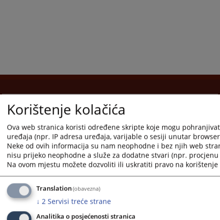
Korištenje kolačića
Korisne poveznice
Pomoć za korištenje
Ova web stranica koristi određene skripte koje mogu pohranjivati
uređaja (npr. IP adresa uređaja, varijable o sesiji unutar browsera,
Mapa stranice
Neke od ovih informacija su nam neophodne i bez njih web stra
nisu prijeko neophodne a služe za dodatne stvari (npr. procjenu 
Pravila privatnosti
Na ovom mjestu možete dozvoliti ili uskratiti pravo na korištenje 
Translation
(obavezna)
↓
2
Servisi treće strane
Redizajn web stranice je finansirala Evropska unija. Za njen sadržaj isključivo je odgovorno
Analitika o posjećenosti stranica
Visoko sudsko i tužilačko vijeće BiH i ona ne odražava nužno stavove Evropske unije.