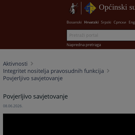
Općinski s
Bosanski
Hrvatski
Srpski
Српски
Eng
Napredna pretraga
Aktivnosti
Integritet nositelja pravosudnih funkcija
Povjerljivo savjetovanje
Povjerljivo savjetovanje
08.06.2026.