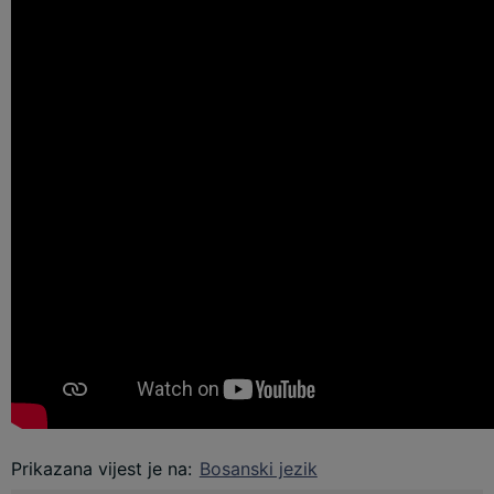
Prikazana vijest je na
:
Bosanski jezik