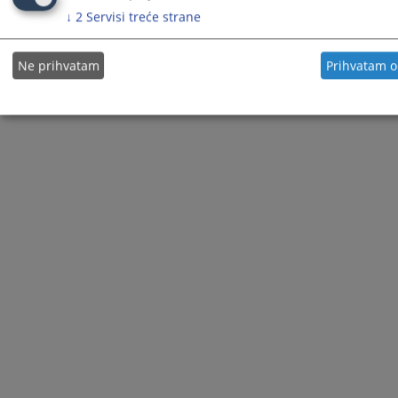
↓
2
Servisi treće strane
Ne prihvatam
Prihvatam 
© 2021
Visoko sudbeno i tužiteljsko vijeće